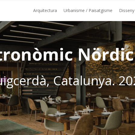
Arquitectura
Urbanisme / Paisatgisme
Disseny 
tronòmic Nördi
uigcerdà, Catalunya. 20