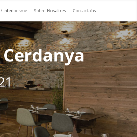
/ Interiorisme
Sobre Nosaltres
Contacta’ns
c Cerdanya
21